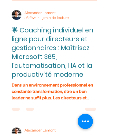
outils Microsoft 365. Formation
individuelle ou en petit groupe – Sur
mesure selon vos besoins Les secrétaires
jouent un rôle essentiel dans la
coordination, l’organisation et la
Alexander Lamont
26 févr.
3 min de lecture
communication au sein d’une équipe.
Aujourd’hui, la maîtrise des outils
🌟 Coaching individuel en
numériques — en particulier Microsoft 365
ligne pour directeurs et
— est indispensable pour gagner en
efficacité, réduire les tâche
gestionnaires : Maîtrisez
Microsoft 365,
l’automatisation, l’IA et la
productivité moderne
Dans un environnement professionnel en
constante transformation, être un bon
leader ne suffit plus. Les directeurs et
gestionnaires doivent désormais faire
preuve d’agilité numérique, optimiser les
processus internes et intégrer
efficacement les outils modernes comme