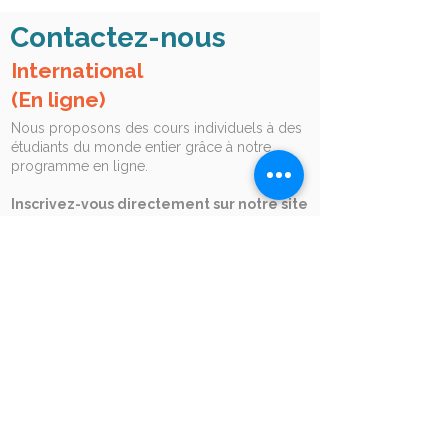
Contactez-nous
International
(En ligne)
Nous proposons des cours individuels à des
étudiants du monde entier grâce à notre
programme en ligne.
Inscrivez-vous directement sur notre site
web
, appelez le
+1-514-210-9280
ou
envoyez-nous un courriel
(
administration@languistic.ca
) pour obtenir de
l'aide.
Montréal
administration@languistic.ca
+1-514-210-9280
7275, rue Sherbrooke Est, Unité 2217, Montréal
(Québec)
Au 2e étage du centre commercial Place