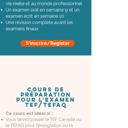
vie réelle et au monde professionnel
Un examen oral en semaine 9 et un
examen écrit en semaine 10
Une révision complète avant les
examens finaux
S'inscrire/Register
Cours De
Préparation
pour l'examen
tef/tefaq
Ce cours est idéal si :
Vous devez passer le TEF Canada ou
le TEFAQ pour l’immigration ou la