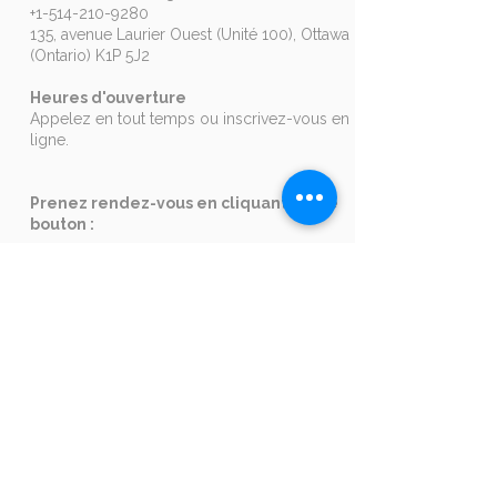
+1-514-210-9280
135, avenue Laurier Ouest (Unité 100), Ottawa
(Ontario) K1P 5J2
Heures d'ouverture
Appelez en tout temps ou inscrivez-vous en
ligne.
Prenez rendez-vous en cliquant sur ce
bouton :
Ottawa
Entreprises
Envoyez-nous un courriel
à
formation@languistic.ca
pour recevoir un
devis et une
analyse des besoins
.
+1 514-210-9280
Accréditations