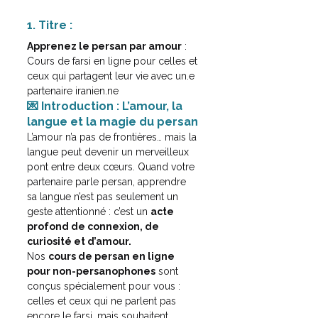
1. Titre :
Apprenez le persan par amour
 : 
Cours de farsi en ligne pour celles et 
ceux qui partagent leur vie avec un.e 
partenaire iranien.ne
💌 Introduction : L’amour, la 
langue et la magie du persan
L’amour n’a pas de frontières… mais la 
langue peut devenir un merveilleux 
pont entre deux cœurs.
 Quand votre 
partenaire parle persan, apprendre 
sa langue n’est pas seulement un 
geste attentionné : c’est un 
acte 
profond de connexion, de 
curiosité et d’amour.
Nos 
cours de persan en ligne 
pour non-persanophones
 sont 
conçus spécialement pour vous : 
celles et ceux qui ne parlent pas 
encore le farsi, mais souhaitent 