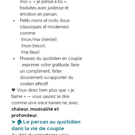
moi », « je pense à toi », 
traduites avec justesse et 
émotion en persan.
Petits noms et mots doux 
(classiques et modernes) 
comme 
 (mon/ma chéri(e)), 
 (mon trésor), 
 (ma fleur).
Phrases du quotidien en couple 
: exprimer votre gratitude, faire 
un compliment, flirter 
doucement ou apporter du 
soutien affectif.
🧡 Vous direz bien plus que « je 
t’aime » — vous saurez le dire 
comme un.e vrai.e Iranien.ne, avec 
chaleur, musicalité et 
profondeur.
➤ 🏠 Le persan au quotidien 
dans la vie de couple
Au-delà du romantisme, vous 