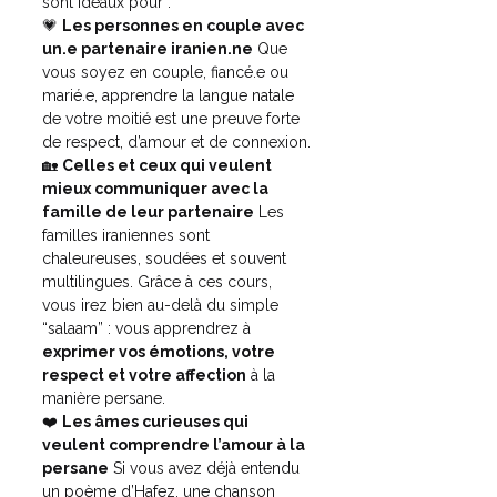
sont idéaux pour :
💗 
Les personnes en couple avec 
un.e partenaire iranien.ne
 Que 
vous soyez en couple, fiancé.e ou 
marié.e, apprendre la langue natale 
de votre moitié est une preuve forte 
de respect, d’amour et de connexion.
🏡 
Celles et ceux qui veulent 
mieux communiquer avec la 
famille de leur partenaire
 Les 
familles iraniennes sont 
chaleureuses, soudées et souvent 
multilingues. Grâce à ces cours, 
vous irez bien au-delà du simple 
“salaam” : vous apprendrez à 
exprimer vos émotions, votre 
respect et votre affection
 à la 
manière persane.
❤️ 
Les âmes curieuses qui 
veulent comprendre l’amour à la 
persane
 Si vous avez déjà entendu 
un poème d’Hafez, une chanson 