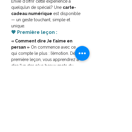
Envie d’offrir cette expérience à 
quelqu’un de spécial? Une 
carte-
cadeau numérique
 est disponible 
— un geste touchant, simple et 
unique.
💖 Première leçon :
« Comment dire Je t’aime en 
persan »
 On commence avec ce 
qui compte le plus : l’émotion. Dès la 
première leçon, vous apprendrez à 
dire l’un des plus beaux mots du 
farsi, avec le cœur.
💌 Conclusion : Tombez en 
amour avec le persan… un 
mot à la fois
Que vous appreniez le persan pour 
vous rapprocher de votre 
partenaire
, pour le/la 
surprendre 
avec douceur
, ou pour 
explorer 
une culture poétique et riche
, ce 
cours est votre 
fenêtre sur le 