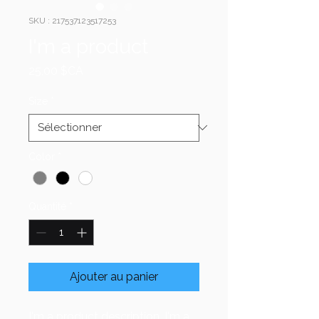
SKU : 217537123517253
I'm a product
Prix
25,00 $CA
Size
*
Color
*
Quantité
*
Ajouter au panier
I'm a product description. I'm a 