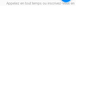
Appelez en tout temps ou inscrivez-vous en
ligne.
Prenez rendez-vous en cliquant sur ce
bouton :
Ottawa
Entreprises
Envoyez-nous un courriel
à
formation@languistic.ca
pour recevoir un
devis et une
analyse des besoins
.
+1 514-210-9280
Accréditations
Formateur agréé par la Commission des
partenaires du marché du travail aux fins de