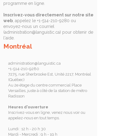
programme en ligne.
Inscrivez-vous directement sur notre site
web
, appelez le
+1-514-210-9280
ou
envoyez-nous un courriel
(
administration@languistic.ca
) pour obtenir de
l'aide.
Montréal
administration@languistic.ca
+1-514-210-9280
7275, rue Sherbrooke Est, Unité 2217, Montréal
(Québec)
Au 2e étage du centre commercial Place
Versailles, juste à côté de la station de métro
Radisson
Heures d'ouverture
Inscrivez-vous en ligne, venez nous voir ou
appelez-nous en tout temps.
Lundi : 12 h - 20 h 30
Mardi - Mercredi : 9 h - 19 h