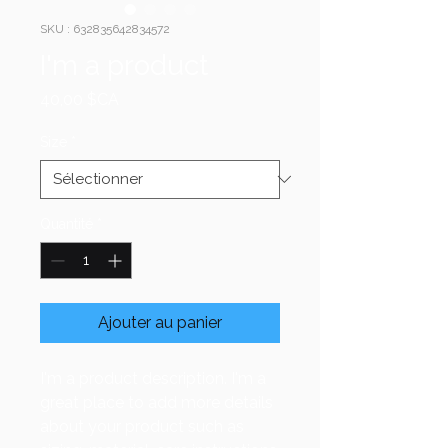
SKU : 632835642834572
I'm a product
Prix
40,00 $CA
Size
*
Quantité
*
Ajouter au panier
I'm a product description. I'm a 
great place to add more details 
about your product such as 