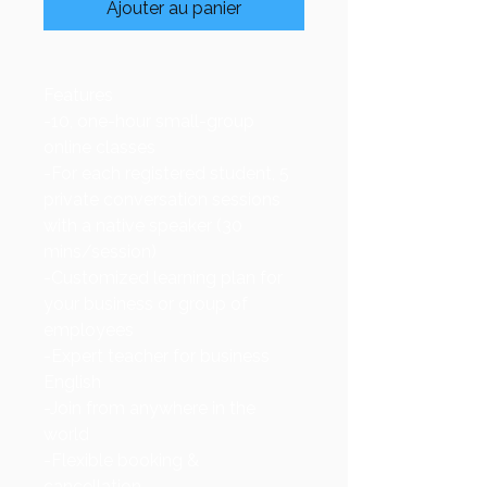
Ajouter au panier
Features
-10, one-hour small-group
online classes
-For each registered student, 5
private conversation sessions
with a native speaker (30
mins/session)
-Customized learning plan for
your business or group of
employees
-Expert teacher for business
English
-Join from anywhere in the
world
-Flexible booking &
cancellation