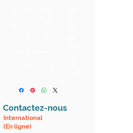
Class of 1 student
CAD
(individual course)
1299
Class of 2 students
CAD
1899
Class of 3 students
CAD
2699
Class of 4 students
CAD
3399
Class of 5 students
CAD
3999
Contactez-nous
International
(En ligne)