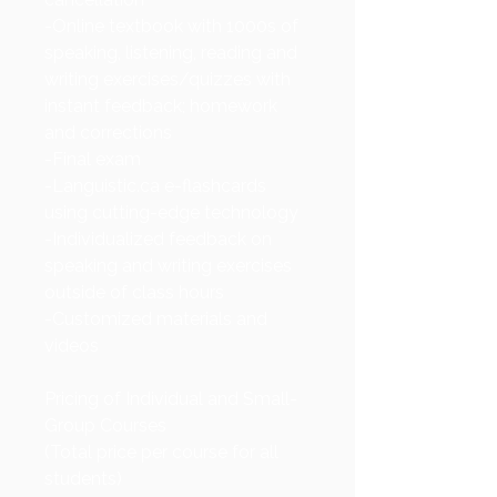
-Online textbook with 1000s of
speaking, listening, reading and
writing exercises/quizzes with
instant feedback; homework
and corrections
-Final exam
-Languistic.ca e-flashcards
using cutting-edge technology
-Individualized feedback on
speaking and writing exercises
outside of class hours
-Customized materials and
videos
Pricing of Individual and Small-
Group Courses
(Total price per course for all
students)