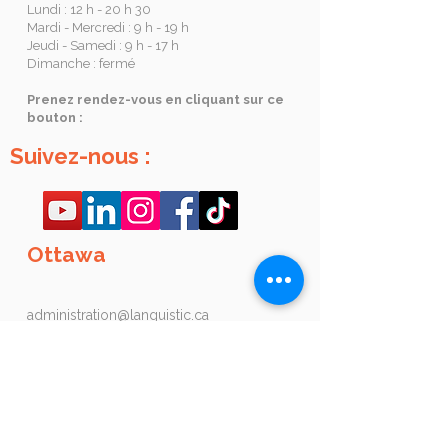
Lundi : 12 h - 20 h 30
Mardi - Mercredi : 9 h - 19 h
Jeudi - Samedi : 9 h - 17 h
Dimanche : fermé
Prenez rendez-vous en cliquant sur ce
bouton :
Suivez-nous :
Ottawa
administration@languistic.ca
+1-514-210-9280
135, avenue Laurier Ouest (Unité 100), Ottawa
(Ontario) K1P 5J2
Heures d'ouverture
Appelez en tout temps ou inscrivez-vous en
ligne.