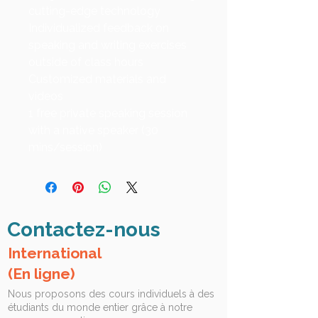
cutting-edge technology
Individualized feedback on
speaking and writing exercises
outside of class hours
Customized materials and
videos
1 free private speaking session
with a native speaker (30
mins/session)
Contactez-nous
International
(En ligne)
Nous proposons des cours individuels à des
étudiants du monde entier grâce à notre