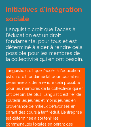
Initiatives d'intégration
sociale
Languistic croit que l'accès à
l'éducation est un droit
fondamental pour tous et est
déterminé à aider à rendre cela
possible pour les membres de
la collectivité qui en ont besoin.
Languistic croit que l'accès à l'éducation 
est un droit fondamental pour tous et est 
déterminé à aider à rendre cela possible 
pour les membres de la collectivité qui en 
ont besoin. De plus, Languistic est fier de 
soutenir les jeunes et moins jeunes en 
provenance de milieux défavorisés en 
offrant des cours à tarif réduit. L’entreprise 
est déterminée à soutenir les 
communautés locales en offrant des 