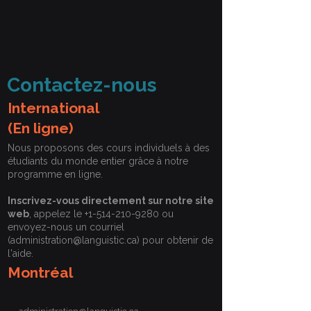
Contactez-nous
International
(En ligne)
Nous proposons des cours individuels à des
étudiants du monde entier grâce à notre
programme en ligne.
Inscrivez-vous directement sur notre site
web
, appelez le
+1-514-210-9280
ou
envoyez-nous un courriel
(
administration@languistic.ca
) pour obtenir de
l'aide.
Montréal