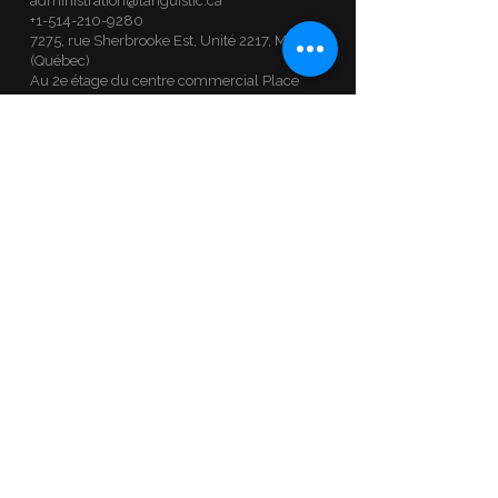
administration@languistic.ca
+1-514-210-9280
7275, rue Sherbrooke Est, Unité 2217, Montréal
(Québec)
Au 2e étage du centre commercial Place
Versailles, juste à côté de la station de métro
Radisson
Heures d'ouverture
Inscrivez-vous en ligne, venez nous voir ou
appelez-nous en tout temps.
Lundi : 12 h - 20 h 30
Mardi - Mercredi : 9 h - 19 h
Jeudi - Samedi : 9 h - 17 h
Dimanche : fermé
Prenez rendez-vous en cliquant sur ce
bouton :
Suivez-nous :