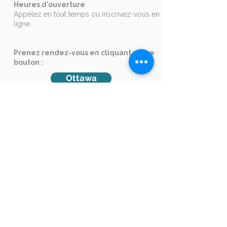
Heures d'ouverture
Appelez en tout temps ou inscrivez-vous en
ligne.
Prenez rendez-vous en cliquant sur ce
bouton :
Ottawa
Entreprises
Envoyez-nous un courriel
à
formation@languistic.ca
pour recevoir un
devis et une
analyse des besoins
.
+1 514-210-9280
Accréditations
Formateur agréé par la Commission des