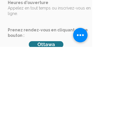
Heures d'ouverture
Appelez en tout temps ou inscrivez-vous en
ligne.
Prenez rendez-vous en cliquant sur ce
bouton :
Ottawa
Entreprises
Envoyez-nous un courriel
à
formation@languistic.ca
pour recevoir un
devis et une
analyse des besoins
.
+1 514-210-9280
Accréditations
Formateur agréé par la Commission des