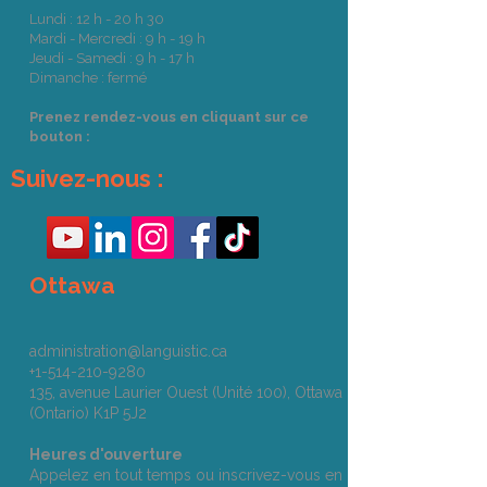
Lundi : 12 h - 20 h 30
Mardi - Mercredi : 9 h - 19 h
Jeudi - Samedi : 9 h - 17 h
Dimanche : fermé
Prenez rendez-vous en cliquant sur ce
bouton :
Suivez-nous :
Ottawa
administration@languistic.ca
+1-514-210-9280
135, avenue Laurier Ouest (Unité 100), Ottawa
(Ontario) K1P 5J2
Heures d'ouverture
Appelez en tout temps ou inscrivez-vous en