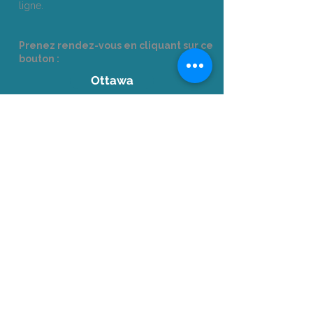
ligne.
Prenez rendez-vous en cliquant sur ce
bouton :
Ottawa
Entreprises
Envoyez-nous un courriel
à
formation@languistic.ca
pour recevoir un
devis et une
analyse des besoins
.
+1 514-210-9280
Accréditations
Formateur agréé par la Commission des
partenaires du marché du travail aux fins de
l’application de la Loi favorisant le