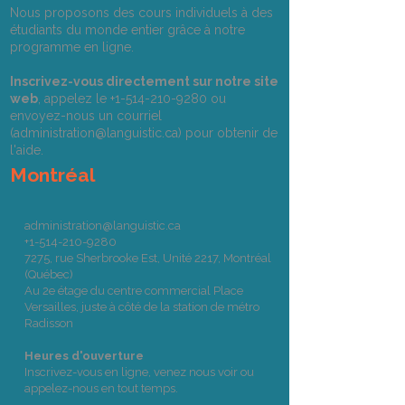
Nous proposons des cours individuels à des
étudiants du monde entier grâce à notre
programme en ligne.
Inscrivez-vous directement sur notre site
web
, appelez le
+1-514-210-9280
ou
envoyez-nous un courriel
(
administration@languistic.ca
) pour obtenir de
l'aide.
Montréal
administration@languistic.ca
+1-514-210-9280
7275, rue Sherbrooke Est, Unité 2217, Montréal
(Québec)
Au 2e étage du centre commercial Place
Versailles, juste à côté de la station de métro
Radisson
Heures d'ouverture
Inscrivez-vous en ligne, venez nous voir ou
appelez-nous en tout temps.