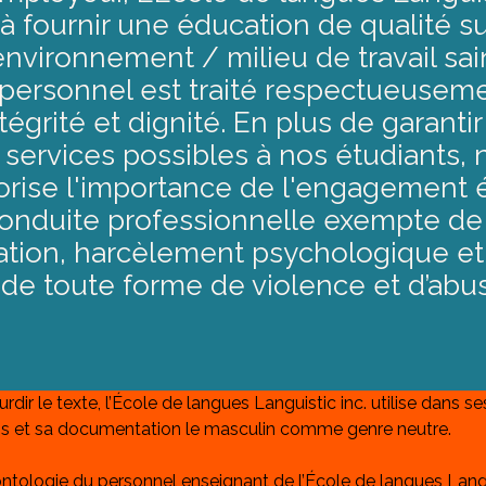
à fournir une éducation de qualité s
nvironnement / milieu de travail sa
 personnel est traité respectueusem
tégrité et dignité. En plus de garantir
 services possibles à nos étudiants, 
orise l'importance de l'engagement 
conduite professionnelle exempte de
ation, harcèlement psychologique et
 de toute forme de violence et d’abu
rdir le texte, l’École de langues Languistic inc. utilise dans se
 et sa documentation le masculin comme genre neutre. 
tologie du personnel enseignant de l’École de langues Langui