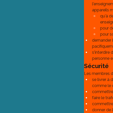
l'enseignem
appareils m
qu'à d
enseig
pour d
pour so
demander l'
pacifiqueme
s'interdire
personne en
Sécurité
Les membres de
se livrer à
comme le co
commettre 
faire le tra
commettre 
donner de l