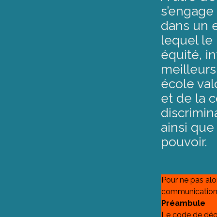
s’engage 
dans un e
lequel le
équité, in
meilleurs
école val
et de la 
discrimin
ainsi que
pouvoir.
Pour ne pas alou
communications
Préambule
Le code de déon