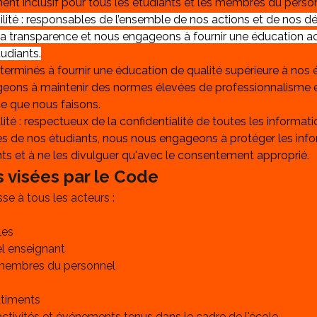
nt inclusif pour tous les étudiants et les membres du perso
ité : responsables de l’ensemble de nos actions et de nos dé
la transparence et nous engageons à fournir une éducation ad
udiants.
éterminés à fournir une éducation de qualité supérieure à nos 
eons à maintenir des normes élevées de professionnalisme e
e que nous faisons.
lité : respectueux de la confidentialité de toutes les informati
es de nos étudiants, nous nous engageons à protéger les info
ts et à ne les divulguer qu'avec le consentement approprié.
 visées par le Code
se à tous les acteurs :
les
el enseignant
 membres du personnel
âtiments 
activités et événements tenus dans le cadre de l'école