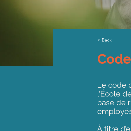
< Back
Code
Le code 
l’École d
base de 
employés
À titre d