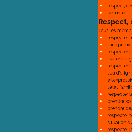
respect, civ
sécurité
Respect, c
Tous les membr
respecter t
faire preuv
respecter l
traiter les
respecter l
lieu d'origi
à l'expressi
l'état fami
respecter l
prendre soi
prendre de
respecter t
situation d'
respecter l