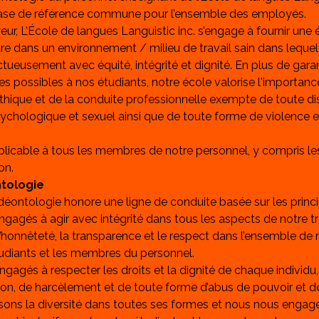
ase de référence commune pour l’ensemble des employés.
eur, L’École de langues Languistic inc. s’engage à fournir une
ure dans un environnement / milieu de travail sain dans lequel
ctueusement avec équité, intégrité et dignité. En plus de garant
es possibles à nos étudiants, notre école valorise l'importanc
hique et de la conduite professionnelle exempte de toute dis
chologique et sexuel ainsi que de toute forme de violence e
licable à tous les membres de notre personnel, y compris le
on. 
tologie
éontologie honore une ligne de conduite basée sur les princi
 engagés à agir avec intégrité dans tous les aspects de notre tr
l’honnêteté, la transparence et le respect dans l’ensemble de 
tudiants et les membres du personnel.
ngagés à respecter les droits et la dignité de chaque individu
ion, de harcèlement et de toute forme d’abus de pouvoir et de
sons la diversité dans toutes ses formes et nous nous engage