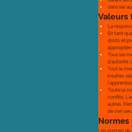
dans les au
Valeurs
La responsa
En tant que
droits et p
appropriée 
Tous les me
d'autorité, 
Tout le mond
insultes, l
l'apprenti
Toute la c
conflits. L
autres. Per
de s'en serv
Normes 
Les normes de c