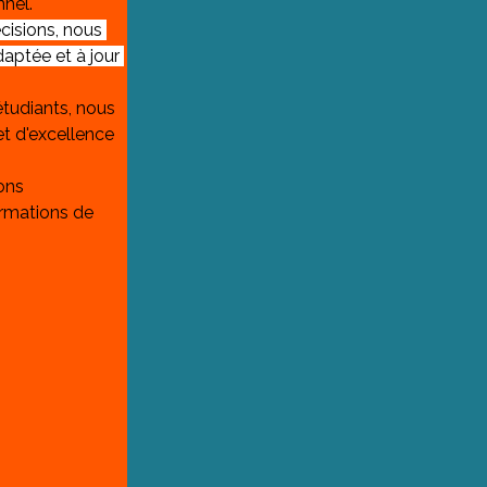
nnel.
cisions, nous 
aptée et à jour 
étudiants, nous 
t d'excellence 
ons 
rmations de 