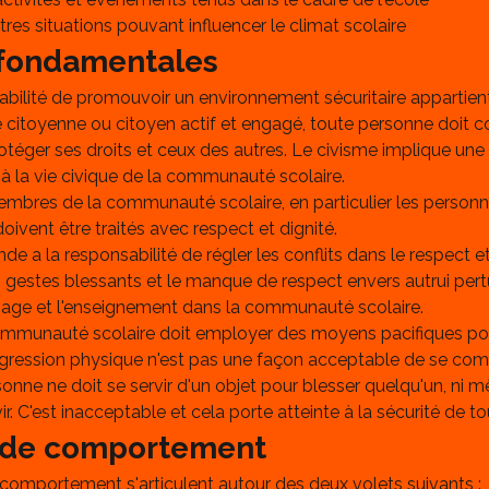
tres situations pouvant influencer le climat scolaire
 fondamentales
bilité de promouvoir un environnement sécuritaire appartient
 citoyenne ou citoyen actif et engagé, toute personne doit co
rotéger ses droits et ceux des autres. Le civisme implique une 
à la vie civique de la communauté scolaire.
mbres de la communauté scolaire, en particulier les personne
doivent être traités avec respect et dignité.
e a la responsabilité de régler les conflits dans le respect et l
es gestes blessants et le manque de respect envers autrui pert
ssage et l'enseignement dans la communauté scolaire.
ommunauté scolaire doit employer des moyens pacifiques pou
'agression physique n'est pas une façon acceptable de se com
sonne ne doit se servir d'un objet pour blesser quelqu'un, ni
ir. C'est inacceptable et cela porte atteinte à la sécurité de to
de comportement
omportement s'articulent autour des deux volets suivants :