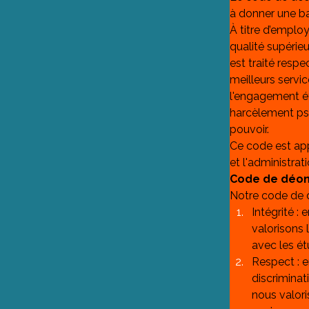
à donner une b
À titre d’employ
qualité supérie
est traité respe
meilleurs servic
l'engagement ét
harcèlement psy
pouvoir.
Ce code est app
et l'administrati
Code de déon
Notre code de d
Intégrité :
valorisons 
avec les é
Respect : e
discriminat
nous valori