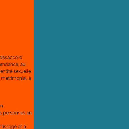
e désaccord
scendance, au 
dentité sexuelle, 
at matrimonial, à 
in
es personnes en 
ntissage et à 