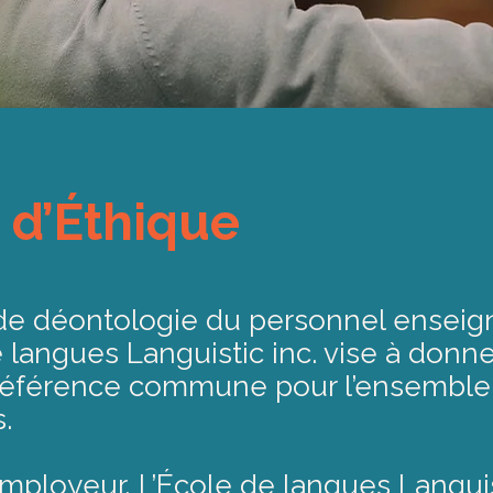
 d’Éthique
de déontologie du personnel enseig
e langues Languistic inc. vise à donn
référence commune pour l’ensemble
.
’employeur, L’École de langues Languis