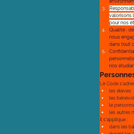
environneme
Responsabil
valorisons 
pour nos ét
Qualité : d
nous engag
dans tout c
Confidentia
personnell
nos étudian
Personnes
Le Code s'adres
les élèves
les bénévo
le personn
les autres
Il s'applique :
dans les b
durant les 