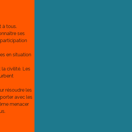
 à tous.
nnaître ses 
participation 
s en situation 
a civilité. Les 
urbent 
r résoudre les 
porter avec les 
 même menacer 
us.