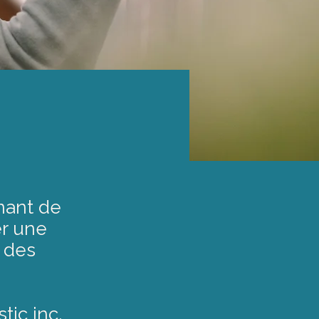
nant de
er une
 des
tic inc.