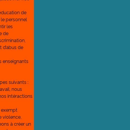
 éducation de 
 le personnel 
ir les 
e de 
crimination, 
t d’abus de 
s enseignants 
pes suivants :
avail, nous 
nos intéractions 
, exempt 
 violence, 
ons à créer un 