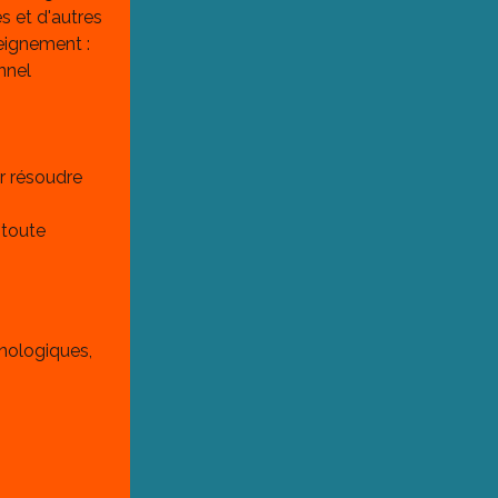
s et d'autres 
eignement :
nnel 
r résoudre 
 toute 
nologiques, 