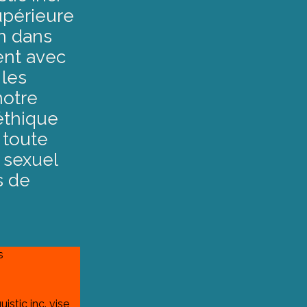
upérieure
in dans
ent avec
 les
notre
éthique
 toute
 sexuel
s de
s 
stic inc. vise 