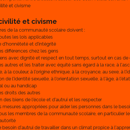
ilité et civisme
ivilité et civisme
es de la communauté scolaire doivent :
outes les lois applicables
e d'honnêteté et d'intégrité
es différences chez les gens
 gens avec dignité et respect en tout temps, surtout en cas d
es autres et les traiter avec équité sans égard à la race, à l'a
ne, à la couleur, à l'origine ethnique, à la croyance, au sexe, à l'i
on de l'identité sexuelle, à l'orientation sexuelle, à l'âge, à l'ét
lial ou au handicap
es droits des autres
n des biens de l'école et d'autrui et les respecter
s mesures appropriées pour aider les personnes dans le beso
ous les membres de la communauté scolaire, en particulier l
autorité
e besoin d'autrui de travailler dans un climat propice à l'appre