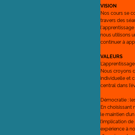
VISION
Nos cours se con
travers des séa
l'apprentissage
nous utilisons u
continuer à app
VALEURS
L’apprentissag
Nous croyons q
individuelle et
central dans l’
Démocratie : le
En choisissant 
le maintien d’u
l’implication d
expérience à no