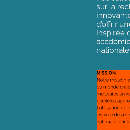
sur la r
innovante
d’offrir 
inspirée
académiq
nationale
MISSION
Notre mission e
du monde entier
meilleures univ
dernières appr
L’utilisation de
inspirée des m
nationale et int