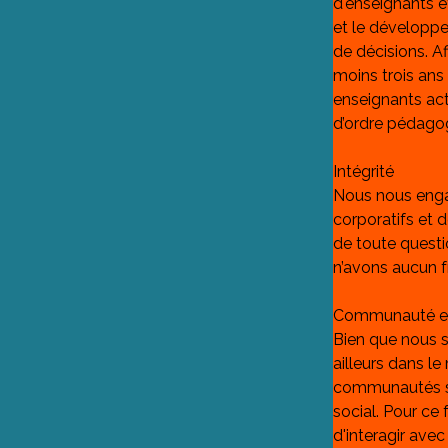
d'enseignants e
et le développe
de décisions. Af
moins trois an
enseignants act
d’ordre pédagog
Intégrité
Nous nous engag
corporatifs et 
de toute questi
n’avons aucun f
Communauté e
Bien que nous s
ailleurs dans 
communautés sit
social. Pour ce
d'interagir av