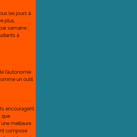
us les jours à 
e plus, 
par semaine ; 
udiants à 
e l’autonomie 
comme un outil 
nts encouragent 
 que 
 une meilleure 
ment composé 