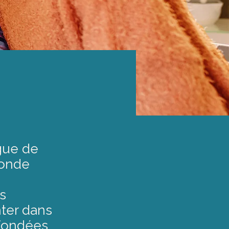
gue de
monde
s
nter dans
 fondées