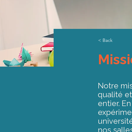
< Back
Missi
Notre mis
qualité e
entier. E
expérime
universit
nos salle