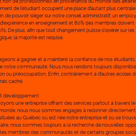
t non de professionnels en provenance du monde des affaires
ment de l’étudiant occupent une place d’autant plus centrale 
in de pouvoir siéger sur notre conseil administratif, un employ
s d’expérience en enseignement et 80% des membres doivent 
ifs. De plus, afin que tout changement puisse s’opérer sur les
ique, la majorité est requise.
eons à gagner et à maintenir la confiance de nos étudiants, 
de notre communauté. Nous nous rendons toujours disponibles
on ou préoccupation. Enfin, contrairement à d’autres écoles d
rais caché. 
t développement 
oyons une entreprise offrant des services partout à travers l
le monde, nous nous sommes engagés à redonner directement
uées au Québec où est née notre entreprise et où se trouve
 faire, nous sommes toujours à la recherche de nouvelles oppo
ec les membres des communautés et de certains groupes socia