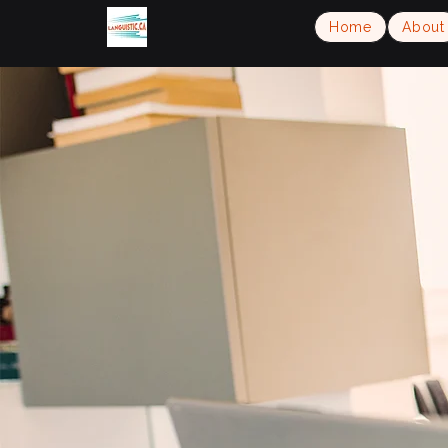
Home
About