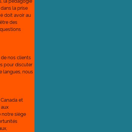
, la pédagogie 
dans la prise 
é doit avoir au 
être des 
 questions 
de nos clients 
 pour discuter 
e langues, nous 
e Canada et 
 aux 
 notre siège 
rtunités 
ux, 