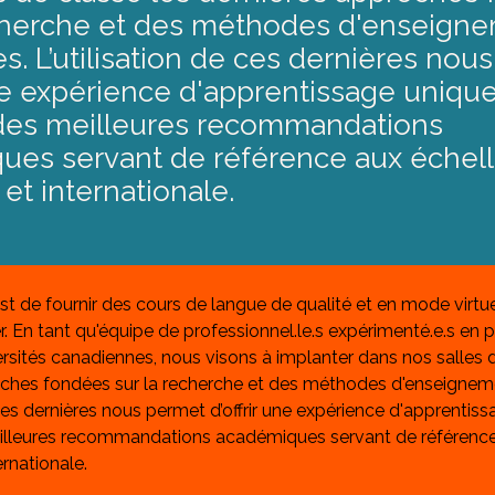
echerche et des méthodes d'enseign
s. L’utilisation de ces dernières nou
une expérience d'apprentissage unique
 des meilleures recommandations
ues servant de référence aux échel
 et internationale.
st de fournir des cours de langue de qualité et en mode virtue
. En tant qu'équipe de professionnel.le.s expérimenté.e.s en
ersités canadiennes, nous visons à implanter dans nos salles d
oches fondées sur la recherche et des méthodes d'enseigneme
 ces dernières nous permet d’offrir une expérience d'apprentiss
eilleures recommandations académiques servant de référence
ernationale. 