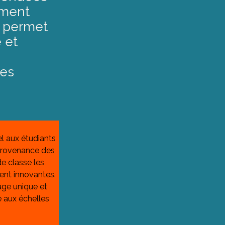
ement
s permet
 et
les
l aux étudiants 
 provenance des 
e classe les 
nt innovantes. 
age unique et 
 aux échelles 